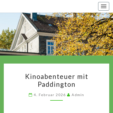
Skip
Togg
to
navig
content
Kinoabenteuer
Kinoabenteuer mit
mit
Paddington
Paddington
4. Februar 2026
Admin