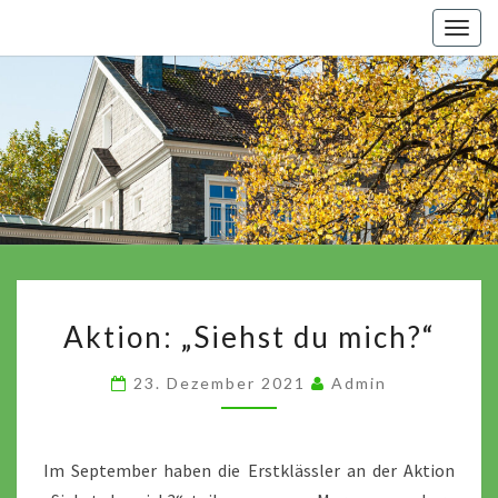
Skip
Togg
to
navig
content
Aktion:
Aktion: „Siehst du mich?“
„Siehst
du
23. Dezember 2021
Admin
mich?“
Im September haben die Erstklässler an der Aktion