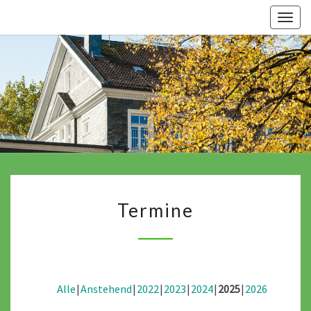
Skip
Togg
to
navig
content
Termine
Termine
Alle
Anstehend
2022
2023
2024
2025
2026