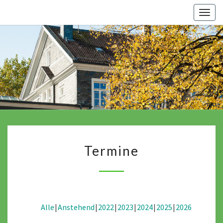
Skip
Togg
to
navig
content
Termine
Termine
Alle
Anstehend
2022
2023
2024
2025
2026