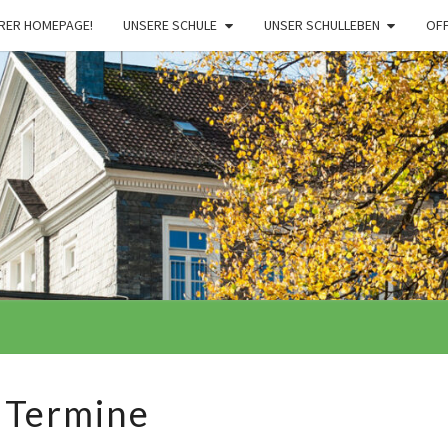
RER HOMEPAGE!
UNSERE SCHULE
UNSER SCHULLEBEN
OF
Termine
Termine