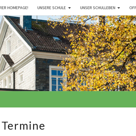
RER HOMEPAGE!
UNSERE SCHULE
UNSER SCHULLEBEN
OF
Termine
Termine