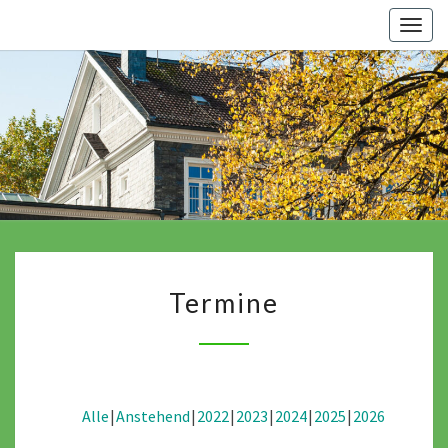
Skip
Togg
to
navig
content
Termine
Termine
Alle
Anstehend
2022
2023
2024
2025
2026