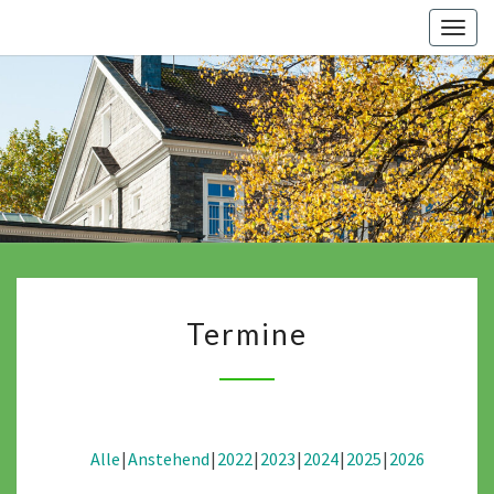
Skip
Togg
to
navig
content
Termine
Termine
Alle
Anstehend
2022
2023
2024
2025
2026