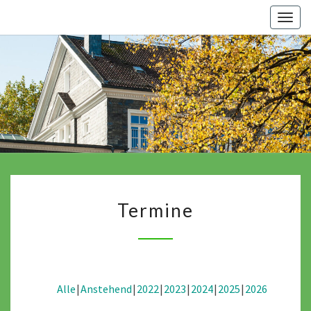
Skip
Togg
to
navig
content
Termine
Termine
Alle
Anstehend
2022
2023
2024
2025
2026