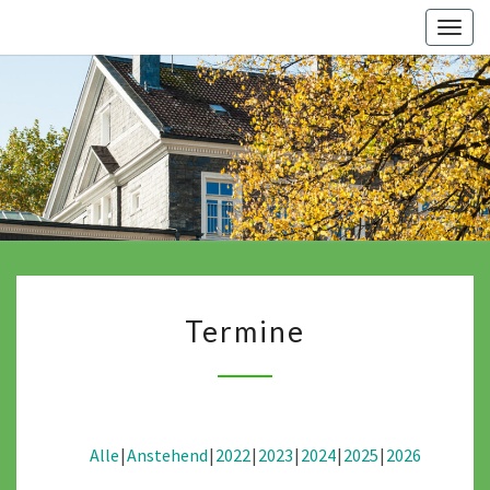
Skip
Togg
to
navig
content
Termine
Termine
Alle
Anstehend
2022
2023
2024
2025
2026