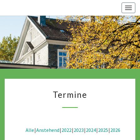
Skip
Togg
to
navig
content
Termine
Termine
Alle
Anstehend
2022
2023
2024
2025
2026