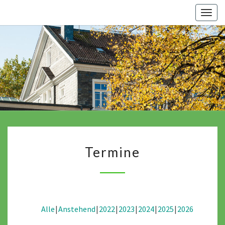
Skip
Togg
to
navig
content
Termine
Termine
Alle
Anstehend
2022
2023
2024
2025
2026