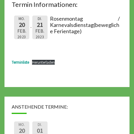
Termin Informationen:
Rosenmontag /
MO.
DI.
20
21
Karnevalsdienstag(beweglich
e Ferientage)
FEB.
FEB.
2023
2023
Terminliste
Herunterladen
ANSTEHENDE TERMINE:
MO.
DI.
20
01