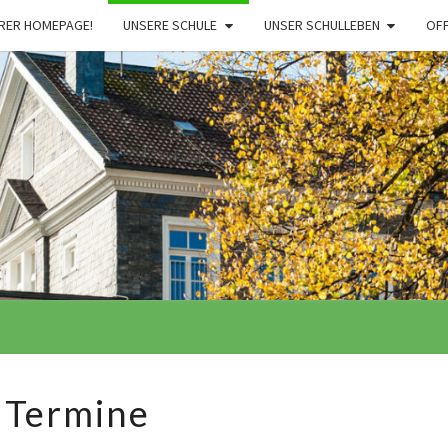
RER HOMEPAGE!
UNSERE SCHULE
UNSER SCHULLEBEN
OF
Termine
Termine