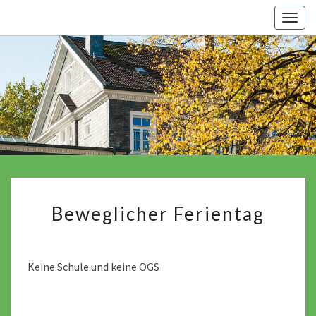
Skip
Togg
to
navig
content
Beweglicher
Beweglicher Ferientag
Ferientag
Keine Schule und keine OGS